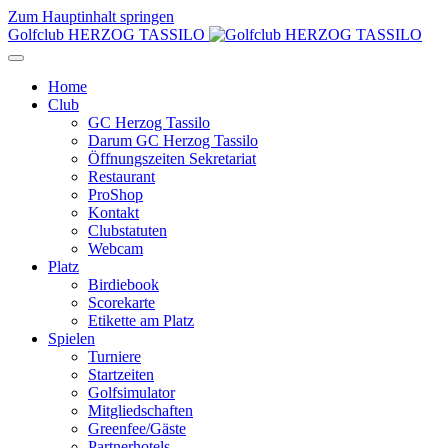
Zum Hauptinhalt springen
Golfclub HERZOG TASSILO
Home
Club
GC Herzog Tassilo
Darum GC Herzog Tassilo
Öffnungszeiten Sekretariat
Restaurant
ProShop
Kontakt
Clubstatuten
Webcam
Platz
Birdiebook
Scorekarte
Etikette am Platz
Spielen
Turniere
Startzeiten
Golfsimulator
Mitgliedschaften
Greenfee/Gäste
Partnerhotels