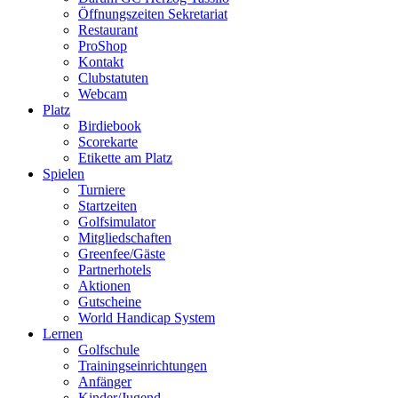
Öffnungszeiten Sekretariat
Restaurant
ProShop
Kontakt
Clubstatuten
Webcam
Platz
Birdiebook
Scorekarte
Etikette am Platz
Spielen
Turniere
Startzeiten
Golfsimulator
Mitgliedschaften
Greenfee/Gäste
Partnerhotels
Aktionen
Gutscheine
World Handicap System
Lernen
Golfschule
Trainingseinrichtungen
Anfänger
Kinder/Jugend