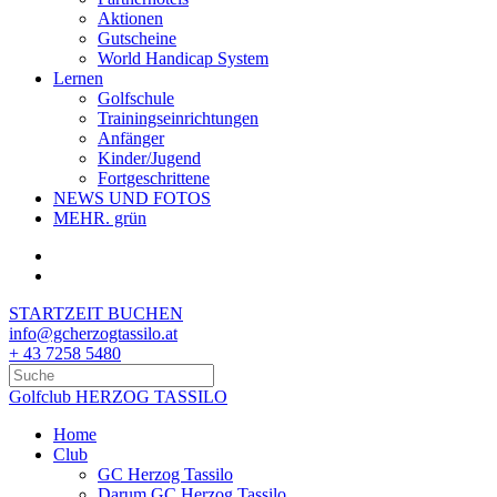
Aktionen
Gutscheine
World Handicap System
Lernen
Golfschule
Trainingseinrichtungen
Anfänger
Kinder/Jugend
Fortgeschrittene
NEWS UND FOTOS
MEHR. grün
STARTZEIT BUCHEN
info@gcherzogtassilo.at
+ 43 7258 5480
Golfclub HERZOG TASSILO
Home
Club
GC Herzog Tassilo
Darum GC Herzog Tassilo