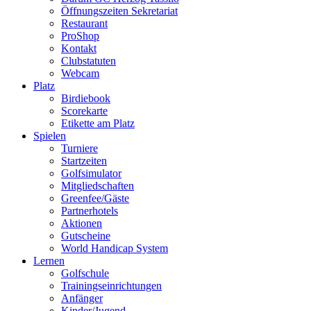
Öffnungszeiten Sekretariat
Restaurant
ProShop
Kontakt
Clubstatuten
Webcam
Platz
Birdiebook
Scorekarte
Etikette am Platz
Spielen
Turniere
Startzeiten
Golfsimulator
Mitgliedschaften
Greenfee/Gäste
Partnerhotels
Aktionen
Gutscheine
World Handicap System
Lernen
Golfschule
Trainingseinrichtungen
Anfänger
Kinder/Jugend