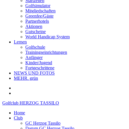
Startzeiten
Golfsimulator
Mitgliedschaften
Greenfee/Gäste
Partnerhotels
Aktionen
Gutscheine
World Handicap System
Lernen
Golfschule
Trainingseinrichtungen
Anfänger
Kinder/Jugend
Fortgeschrittene
NEWS UND FOTOS
MEHR. grün
Golfclub HERZOG TASSILO
Home
Club
GC Herzog Tassilo
Darum GC Herzog Tassilo