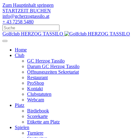
Zum Hauptinhalt springen
STARTZEIT BUCHEN
info@gcherzogtassilo.at
+ 43 7258 5480
Golfclub HERZOG TASSILO
Home
Club
GC Herzog Tassilo
Darum GC Herzog Tassilo
Öffnungszeiten Sekretariat
Restaurant
ProShop
Kontakt
Clubstatuten
Webcam
Platz
Birdiebook
Scorekarte
Etikette am Platz
Spielen
Turniere