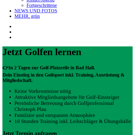
Fortgeschrittene
NEWS UND FOTOS
MEHR. grün
Jetzt Golfen lernen
👉In 2 Tagen zur Golf-Platzreife in Bad Hall.
Dein Einstieg in den Golfsport inkl. Training, Ausrüstung &
Mitgliedschaft.
Keine Vorkenntnisse nötig
Attraktive Mitgliedsangebote für Golf-Einsteiger
Persönliche Betreuung durch Golfprofessional
Christoph Pfau
Familiäre und entspannte Atmosphäre
10 Stunden Training inkl. Leihschläger & Übungsbälle
Jetzt Termin anfragen