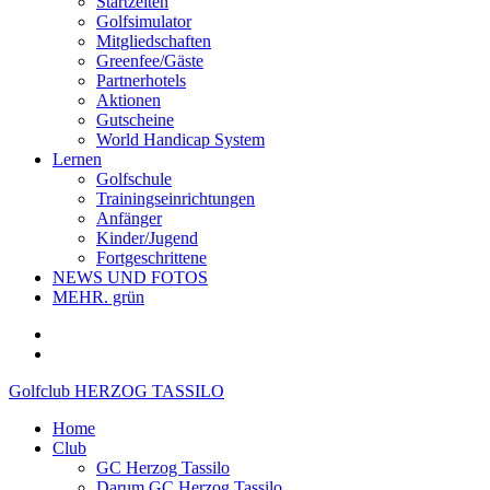
Startzeiten
Golfsimulator
Mitgliedschaften
Greenfee/Gäste
Partnerhotels
Aktionen
Gutscheine
World Handicap System
Lernen
Golfschule
Trainingseinrichtungen
Anfänger
Kinder/Jugend
Fortgeschrittene
NEWS UND FOTOS
MEHR. grün
Golfclub HERZOG TASSILO
Home
Club
GC Herzog Tassilo
Darum GC Herzog Tassilo