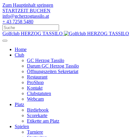
Zum Hauptinhalt springen
STARTZEIT BUCHEN
info@gcherzogtassilo.at
+ 43 7258 5480
Golfclub HERZOG TASSILO
Home
Club
GC Herzog Tassilo
Darum GC Herzog Tassilo
Öffnungszeiten Sekretariat
Restaurant
ProShop
Kontakt
Clubstatuten
Webcam
Platz
Birdiebook
Scorekarte
Etikette am Platz
Spielen
Turniere