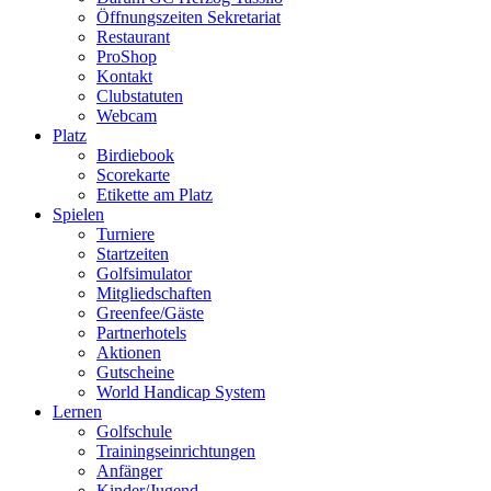
Öffnungszeiten Sekretariat
Restaurant
ProShop
Kontakt
Clubstatuten
Webcam
Platz
Birdiebook
Scorekarte
Etikette am Platz
Spielen
Turniere
Startzeiten
Golfsimulator
Mitgliedschaften
Greenfee/Gäste
Partnerhotels
Aktionen
Gutscheine
World Handicap System
Lernen
Golfschule
Trainingseinrichtungen
Anfänger
Kinder/Jugend